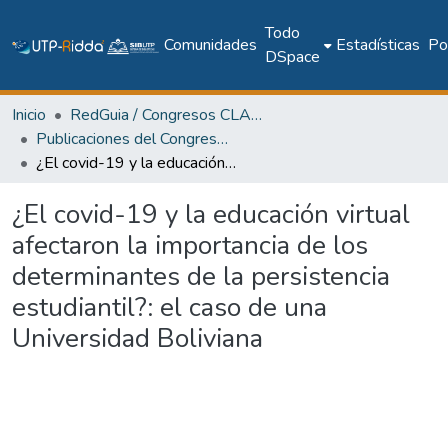
Todo
Comunidades
Estadísticas
Pol
DSpace
Inicio
RedGuia / Congresos CLABES
Publicaciones del Congreso Internacional CLABES
¿El covid-19 y la educación virtual afectaron la importancia de los determinantes de la persistencia estudiantil?: el caso de una Universidad Boliviana
¿El covid-19 y la educación virtual
afectaron la importancia de los
determinantes de la persistencia
estudiantil?: el caso de una
Universidad Boliviana