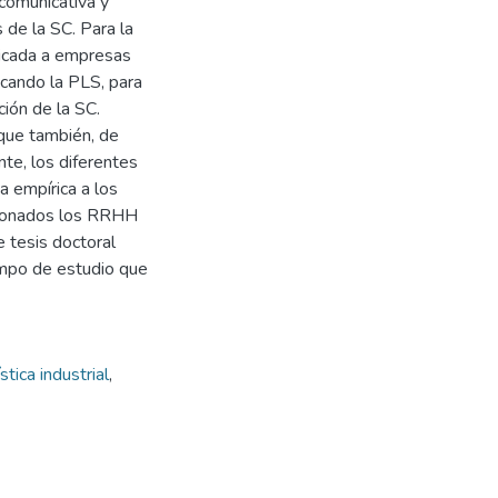
 comunicativa y
 de la SC. Para la
plicada a empresas
icando la PLS, para
ción de la SC.
 que también, de
te, los diferentes
a empírica a los
tionados los RRHH
e tesis doctoral
ampo de estudio que
stica industrial
,