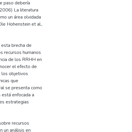
te paso debería
2006) La literatura
omo un área olvidada
le Hohenstein et al.,
n esta brecha de
los recursos humanos
dencia de los RRHH en
onocer el efecto de
 los objetivos
micas que
oral se presenta como
s está enfocada a
es estrategias
 sobre recursos
 un análisis en