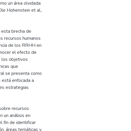
omo un área olvidada
le Hohenstein et al.,
n esta brecha de
los recursos humanos
dencia de los RRHH en
onocer el efecto de
 los objetivos
micas que
oral se presenta como
s está enfocada a
es estrategias
 sobre recursos
 un análisis en
 fin de identificar
ón, áreas temáticas y