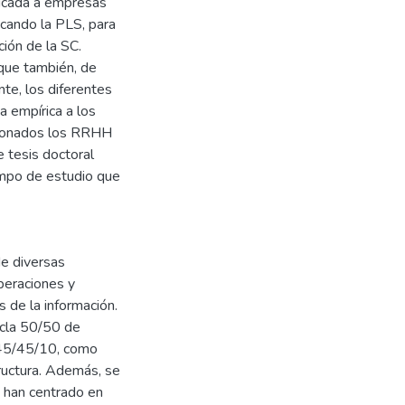
plicada a empresas
icando la PLS, para
ción de la SC.
 que también, de
te, los diferentes
a empírica a los
tionados los RRHH
e tesis doctoral
ampo de estudio que
de diversas
operaciones y
s de la información.
zcla 50/50 de
r 45/45/10, como
ructura. Además, se
e han centrado en