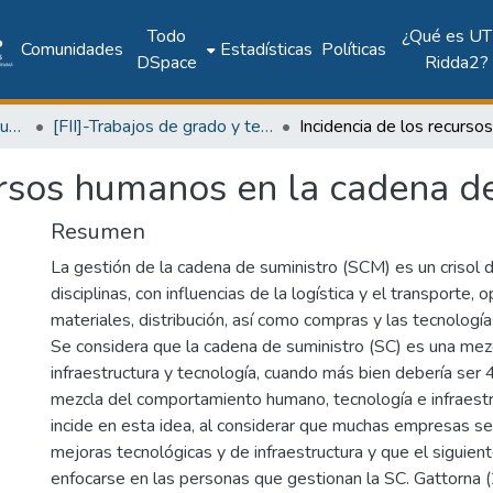
Todo
¿Qué es UT
Comunidades
Estadísticas
Políticas
DSpace
Ridda2?
Facultad de Ingeniería Industrial
[FII]-Trabajos de grado y tesis
ursos humanos en la cadena d
Resumen
La gestión de la cadena de suministro (SCM) es un crisol 
disciplinas, con influencias de la logística y el transporte, 
materiales, distribución, así como compras y las tecnología
Se considera que la cadena de suministro (SC) es una me
infraestructura y tecnología, cuando más bien debería se
mezcla del comportamiento humano, tecnología e infraest
incide en esta idea, al considerar que muchas empresas s
mejoras tecnológicas y de infraestructura y que el siguien
enfocarse en las personas que gestionan la SC. Gattorna (