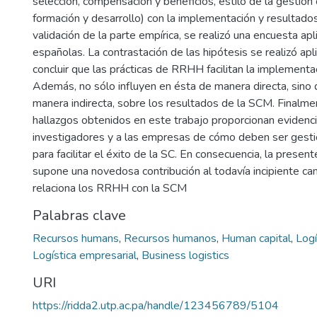
selección, compensación y beneficios, estilo de la gestión
formación y desarrollo) con la implementación y resultados
validación de la parte empírica, se realizó una encuesta a
españolas. La contrastación de las hipótesis se realizó apl
concluir que las prácticas de RRHH facilitan la implementa
Además, no sólo influyen en ésta de manera directa, sino
manera indirecta, sobre los resultados de la SCM. Finalmen
hallazgos obtenidos en este trabajo proporcionan evidenci
investigadores y a las empresas de cómo deben ser ges
para facilitar el éxito de la SC. En consecuencia, la present
supone una novedosa contribución al todavía incipiente c
relaciona los RRHH con la SCM
Palabras clave
Recursos humans
,
Recursos humanos
,
Human capital
,
Logí
Logística empresarial
,
Business logistics
URI
https://ridda2.utp.ac.pa/handle/123456789/5104