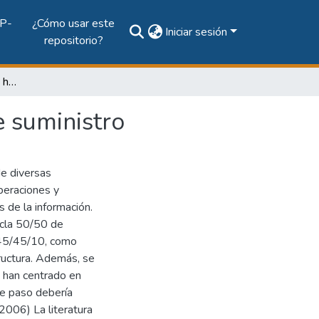
P-
¿Cómo usar este
Iniciar sesión
repositorio?
Incidencia de los recursos humanos en la cadena de suministro
e suministro
de diversas
operaciones y
s de la información.
zcla 50/50 de
r 45/45/10, como
ructura. Además, se
e han centrado en
te paso debería
2006) La literatura