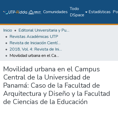
Todo
Comunidades
Estadísticas
Pol
DSpace
Inicio
Editorial Universitaria y Publicaciones Seriadas
Revistas Académicas UTP
Revista de Iniciación Científica
2018, Vol. 4: Revista de Iniciación Científica, Edición Especial
Movilidad urbana en el Campus Central de la Universidad de Panamá: Caso de la Facultad de Arquitectura y Diseño y la Facultad de Ciencias de la Educación
Movilidad urbana en el Campus
Central de la Universidad de
Panamá: Caso de la Facultad de
Arquitectura y Diseño y la Facultad
de Ciencias de la Educación