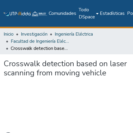
Todo
Comunidades
Estadísticas
Pol
DSpace
Inicio
Investigación
Ingeniería Eléctrica
Facultad de Ingeniería Eléctrica
Crosswalk detection based on laser scanning from moving vehicle
Crosswalk detection based on laser
scanning from moving vehicle