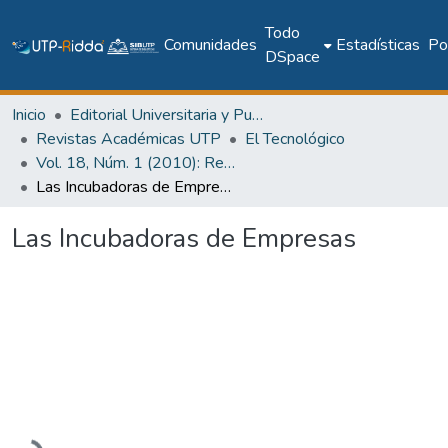
Todo
Comunidades
Estadísticas
Pol
DSpace
Inicio
Editorial Universitaria y Publicaciones Seriadas
Revistas Académicas UTP
El Tecnológico
Vol. 18, Núm. 1 (2010): Revista EL TECNOLÓGICO
Las Incubadoras de Empresas
Las Incubadoras de Empresas
Cargando...