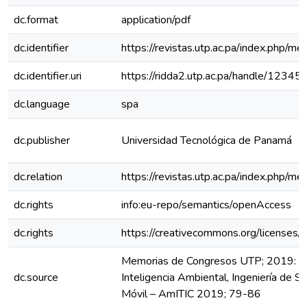
dc.format
application/pdf
dc.identifier
https://revistas.utp.ac.pa/index.php/m
dc.identifier.uri
https://ridda2.utp.ac.pa/handle/123
dc.language
spa
dc.publisher
Universidad Tecnológica de Panamá
dc.relation
https://revistas.utp.ac.pa/index.php/
dc.rights
info:eu-repo/semantics/openAccess
dc.rights
https://creativecommons.org/licenses/
Memorias de Congresos UTP; 2019: Co
dc.source
Inteligencia Ambiental, Ingeniería de S
Móvil – AmITIC 2019; 79-86