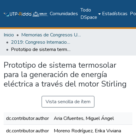
Todo
Comunidades
Estadísticas
Pol
DSpace
Inicio
Memorias de Congresos UTP
2019: Congreso Internacional en Inteligencia Ambiental, Ingeniería de Software y Salud Electrónica y Móvil – AmITIC 2019
Prototipo de sistema termosolar para la generación de energía eléctrica a través del motor Stirling
Prototipo de sistema termosolar
para la generación de energía
eléctrica a través del motor Stirling
Vista sencilla de ítem
dc.contributor.author
Aria Cifuentes, Miguel Ángel
dc.contributor.author
Moreno Rodríguez, Erika Viviana