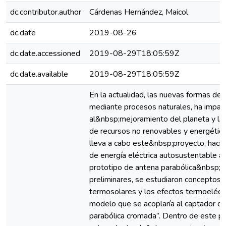
dc.contributor.author
Cárdenas Hernández, Maicol
dc.date
2019-08-26
dc.date.accessioned
2019-08-29T18:05:59Z
dc.date.available
2019-08-29T18:05:59Z
En la actualidad, las nuevas formas de p
mediante procesos naturales, ha impa
al&nbsp;mejoramiento del planeta y la 
de recursos no renovables y energéticos
lleva a cabo este&nbsp;proyecto, hacie
de energía eléctrica autosustentable a p
prototipo de antena parabólica&nbsp;c
preliminares, se estudiaron conceptos 
termosolares y los efectos termoeléctr
modelo que se acoplaría al captador de
parabólica cromada”. Dentro de este p