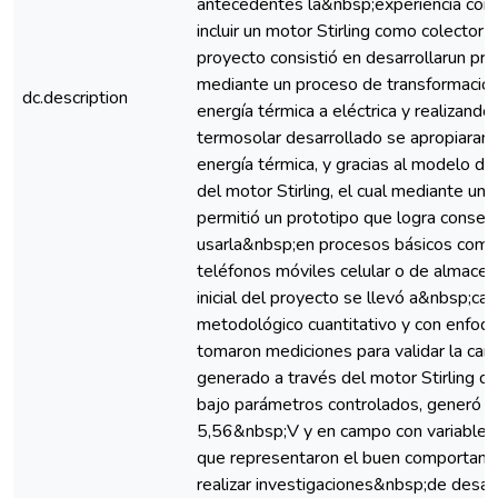
antecedentes la&nbsp;experiencia con l
incluir un motor Stirling como colector 
proyecto consistió en desarrollarun pro
mediante un proceso de transformación
dc.description
energía térmica a eléctrica y realizand
termosolar desarrollado se apropiaran
energía térmica, y gracias al modelo 
del motor Stirling, el cual mediante un 
permitió un prototipo que logra conserv
usarla&nbsp;en procesos básicos como, 
teléfonos móviles celular o de almacen
inicial del proyecto se llevó a&nbsp;c
metodológico cuantitativo y con enfoqu
tomaron mediciones para validar la can
generado a través del motor Stirling qu
bajo parámetros controlados, generó u
5,56&nbsp;V y en campo con variables 
que representaron el buen comportami
realizar investigaciones&nbsp;de desarr