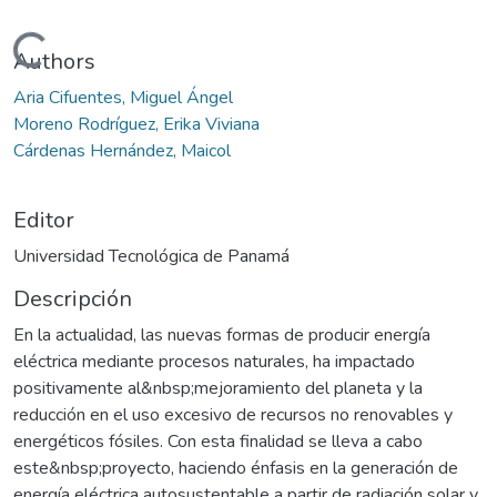
Cargando...
Authors
Aria Cifuentes, Miguel Ángel
Moreno Rodríguez, Erika Viviana
Cárdenas Hernández, Maicol
Editor
Universidad Tecnológica de Panamá
Descripción
En la actualidad, las nuevas formas de producir energía
eléctrica mediante procesos naturales, ha impactado
positivamente al&nbsp;mejoramiento del planeta y la
reducción en el uso excesivo de recursos no renovables y
energéticos fósiles. Con esta finalidad se lleva a cabo
este&nbsp;proyecto, haciendo énfasis en la generación de
energía eléctrica autosustentable a partir de radiación solar y