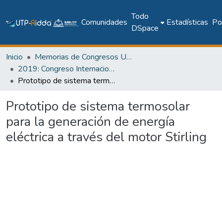
Todo
Comunidades
Estadísticas
Pol
DSpace
Inicio
Memorias de Congresos UTP
2019: Congreso Internacional en Inteligencia Ambiental, Ingeniería de Software y Salud Electrónica y Móvil – AmITIC 2019
Prototipo de sistema termosolar para la generación de energía eléctrica a través del motor Stirling
Prototipo de sistema termosolar
para la generación de energía
eléctrica a través del motor Stirling