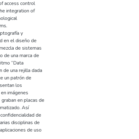
of access control
the integration of
nological
ems.
ptografía y
d en el diseño de
 mezcla de sistemas
eño de una marca de
ritmo “Data
 de una rejilla dada
ce un patrón de
esentan los
n en imágenes
 graban en placas de
omatizado. Así
confidencialidad de
arias disciplinas de
 aplicaciones de uso