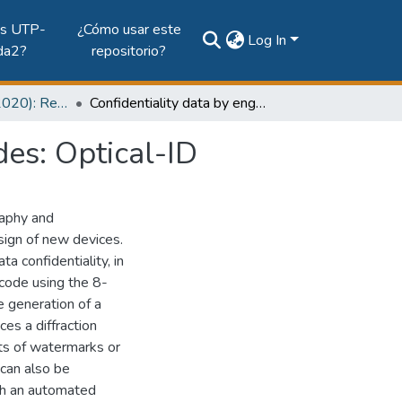
es UTP-
¿Cómo usar este
Log In
da2?
repositorio?
Vol. 11, Núm. 1 (2020): Revista Prisma Tecnológico
Confidentiality data by engraving encrypted QR codes: Optical-ID
des: Optical-ID
raphy and
sign of new devices.
a confidentiality, in
code using the 8-
e generation of a
ces a diffraction
ts of watermarks or
 can also be
gh an automated