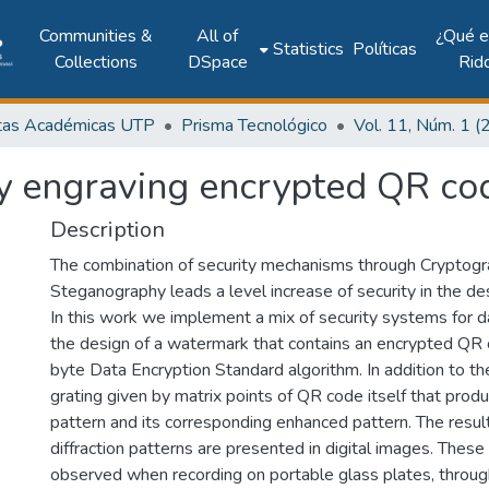
Communities &
All of
¿Qué 
Statistics
Políticas
Collections
DSpace
Rid
tas Académicas UTP
Prisma Tecnológico
by engraving encrypted QR co
Description
The combination of security mechanisms through Cryptog
Steganography leads a level increase of security in the de
In this work we implement a mix of security systems for dat
the design of a watermark that contains an encrypted QR 
byte Data Encryption Standard algorithm. In addition to th
grating given by matrix points of QR code itself that produ
pattern and its corresponding enhanced pattern. The resul
diffraction patterns are presented in digital images. These
observed when recording on portable glass plates, throu