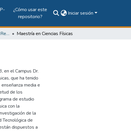
P-
¿Cómo usar este
Iniciar sesión
repositorio?
Vol. 23, Núm. 1 (2013): Revista EL TECNOLÓGICO
Maestría en Ciencias Físicas
13, en el Campus Dr.
icas, que ha tenido
de enseñanza media e
etud de los
ograma de estudio
sica con la
investigación de la
d Tecnológica de
están dispuestos a