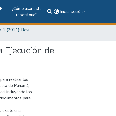
P-
¿Cómo usar este
Iniciar sesión
repositorio?
Vol. 7, Núm. 1 (2011): Revista I+D Tecnológico
a Ejecución de
para realizar los
ública de Panamá,
dad, incluyendo los
s documentos para
o existe una