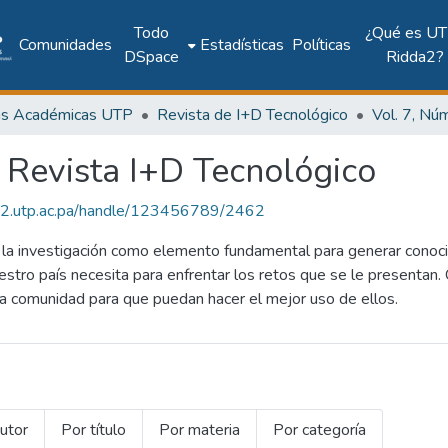
Todo
¿Qué es UT
Comunidades
Estadísticas
Políticas
DSpace
Ridda2?
as Académicas UTP
Revista de I+D Tecnológico
: Revista I+D Tecnológico
dda2.utp.ac.pa/handle/123456789/2462
la investigación como elemento fundamental para generar conoci
uestro país necesita para enfrentar los retos que se le presentan.
 la comunidad para que puedan hacer el mejor uso de ellos.
utor
Por título
Por materia
Por categoría