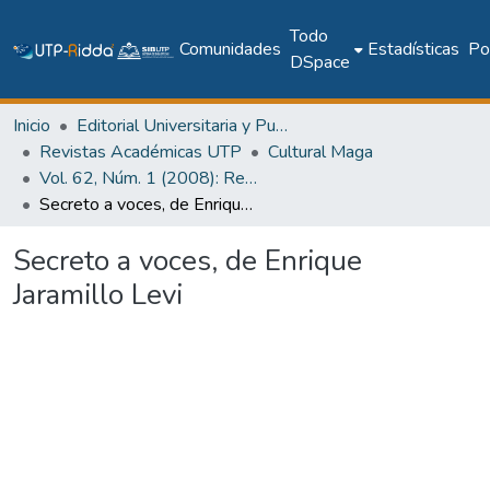
Todo
Comunidades
Estadísticas
Pol
DSpace
Inicio
Editorial Universitaria y Publicaciones Seriadas
Revistas Académicas UTP
Cultural Maga
Vol. 62, Núm. 1 (2008): Revista Maga
Secreto a voces, de Enrique Jaramillo Levi
Secreto a voces, de Enrique
Jaramillo Levi