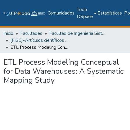
Todo
Comunidades
Estadísticas
Pol
DSpace
Inicio
Facultades
Facultad de Ingeniería Sistemas Computacionales
[FISC]-Artículos científicos y académicos
ETL Process Modeling Conceptual for Data Warehouses: A Systematic Mapping Study
ETL Process Modeling Conceptual
for Data Warehouses: A Systematic
Mapping Study