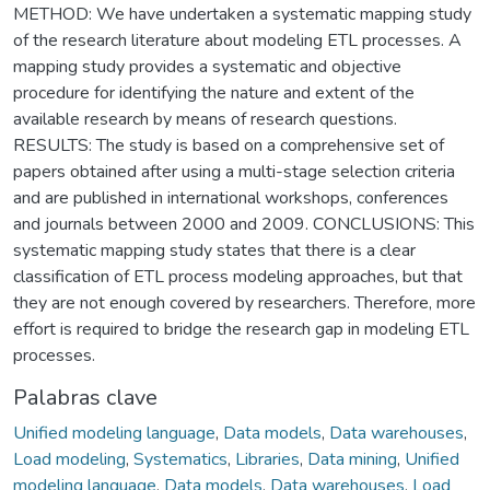
METHOD: We have undertaken a systematic mapping study
of the research literature about modeling ETL processes. A
mapping study provides a systematic and objective
procedure for identifying the nature and extent of the
available research by means of research questions.
RESULTS: The study is based on a comprehensive set of
papers obtained after using a multi-stage selection criteria
and are published in international workshops, conferences
and journals between 2000 and 2009. CONCLUSIONS: This
systematic mapping study states that there is a clear
classification of ETL process modeling approaches, but that
they are not enough covered by researchers. Therefore, more
effort is required to bridge the research gap in modeling ETL
processes.
Palabras clave
Unified modeling language
,
Data models
,
Data warehouses
,
Load modeling
,
Systematics
,
Libraries
,
Data mining
,
Unified
modeling language
,
Data models
,
Data warehouses
,
Load