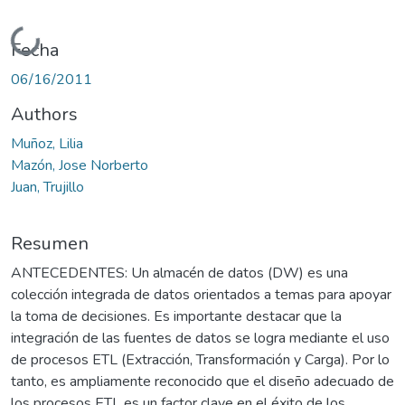
Cargando...
Fecha
06/16/2011
Authors
Muñoz, Lilia
Mazón, Jose Norberto
Juan, Trujillo
Resumen
ANTECEDENTES: Un almacén de datos (DW) es una
colección integrada de datos orientados a temas para apoyar
la toma de decisiones. Es importante destacar que la
integración de las fuentes de datos se logra mediante el uso
de procesos ETL (Extracción, Transformación y Carga). Por lo
tanto, es ampliamente reconocido que el diseño adecuado de
los procesos ETL es un factor clave en el éxito de los