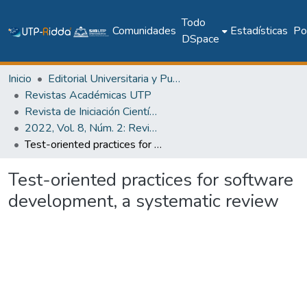
Todo
Comunidades
Estadísticas
Pol
DSpace
Inicio
Editorial Universitaria y Publicaciones Seriadas
Revistas Académicas UTP
Revista de Iniciación Científica
2022, Vol. 8, Núm. 2: Revista de Iniciación Científica
Test-oriented practices for software development, a systematic review
Test-oriented practices for software
development, a systematic review