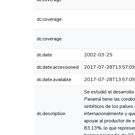
dc.coverage
dc.coverage
dc.date
2002-03-25
dc.date.accessioned
2017-07-28T13:57:0
dc.date.available
2017-07-28T13:57:0
Se estudió el desarrollo 
Panamá tiene las condic
sintéticos de los países
dc.description
internacionalmente y qu
apoyar al productor de e
83.13%, lo que represent