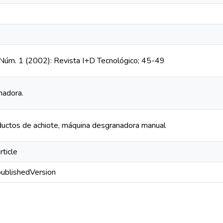
, Núm. 1 (2002): Revista I+D Tecnológico; 45-49
nadora.
oductos de achiote, máquina desgranadora manual
rticle
publishedVersion