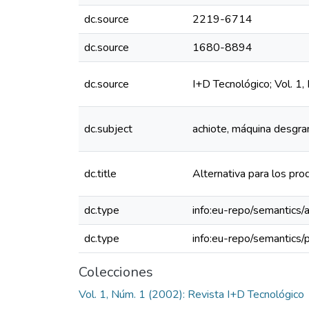
dc.source
2219-6714
dc.source
1680-8894
dc.source
I+D Tecnológico; Vol. 1
dc.subject
achiote, máquina desgra
dc.title
Alternativa para los pr
dc.type
info:eu-repo/semantics/a
dc.type
info:eu-repo/semantics/
Colecciones
Vol. 1, Núm. 1 (2002): Revista I+D Tecnológico