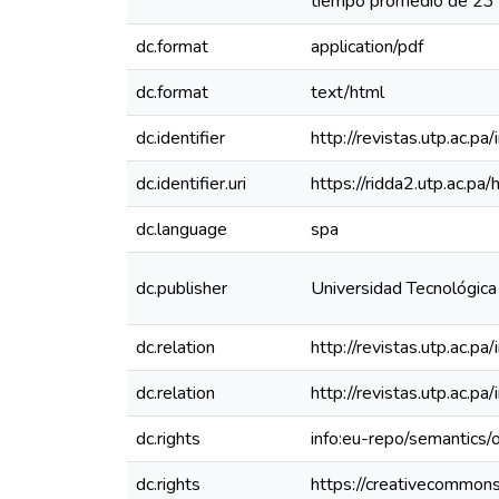
tiempo promedio de 23 
dc.format
application/pdf
dc.format
text/html
dc.identifier
http://revistas.utp.ac.p
dc.identifier.uri
https://ridda2.utp.ac.
dc.language
spa
dc.publisher
Universidad Tecnológic
dc.relation
http://revistas.utp.ac.p
dc.relation
http://revistas.utp.ac.p
dc.rights
info:eu-repo/semantics
dc.rights
https://creativecommons