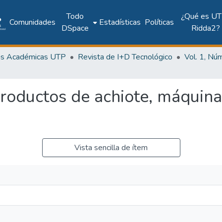
Todo
¿Qué es UT
Comunidades
Estadísticas
Políticas
DSpace
Ridda2?
as Académicas UTP
Revista de I+D Tecnológico
 productos de achiote, máquin
Vista sencilla de ítem