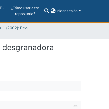
P-
¿Cómo usar este
Iniciar sesión
repositorio?
Vol. 1, Núm. 1 (2002): Revista I+D Tecnológico
a desgranadora
es-