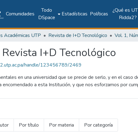
Todo
¿Qué es UT
Comunidades
Estadísticas
Políticas
DSpace
Ridda2?
as Académicas UTP
Revista de I+D Tecnológico
: Revista I+D Tecnológico
dda2.utp.ac.pa/handle/123456789/2469
amentales en una universidad que se precie de serlo, y en el cas
 ha encomendado a esta Institución, y que nos esforzamos por cump
utor
Por título
Por materia
Por categoría