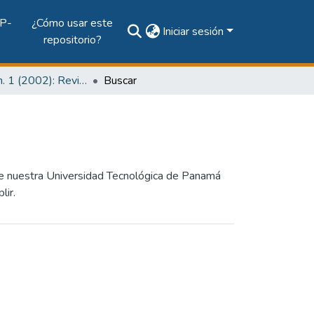
P-
¿Cómo usar este
Iniciar sesión
repositorio?
Vol. 1, Núm. 1 (2002): Revista I+D Tecnológico
Buscar
o de nuestra Universidad Tecnológica de Panamá
lir.