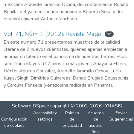
mexicana Arabelle Jaramillo Ochoa, del costarricense Ronald
Bonilla, del ya mencionado hondureño Roberto Sosa y del
español universal Antonio Machado.
Vol. 71, Núm. 1 (2012): Revista Maga
26
En este número 71 presentamos muestras de la calidad
literaria de 8 nuevos cuentistas, quienes apenas empiezan a
asomar su talento en el panorama de nuestras Letras. Ellos
son: Diana Mayora (17 años, la más joven), Anayansi Ehlers,
Héctor Aquiles González, Arabelle Jaramillo Ochoa, Lucía
Kusial Singh, Dimitrios Guinareas, Danae Brugiati Boussounis
y Carolina Fonseca (venezolana radicada en Panamá).
Software DSpace
copyright © 2002-2026
LYRASIS
Accessibility
Política
Acuerdo
Enviar
Configuración
settings
de
de
Sugerencias
de cookies
privacidad
usuario
final