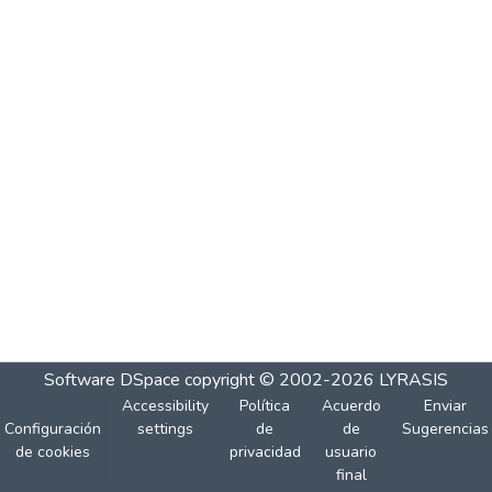
Software DSpace
copyright © 2002-2026
LYRASIS
Accessibility
Política
Acuerdo
Enviar
Configuración
settings
de
de
Sugerencias
de cookies
privacidad
usuario
final