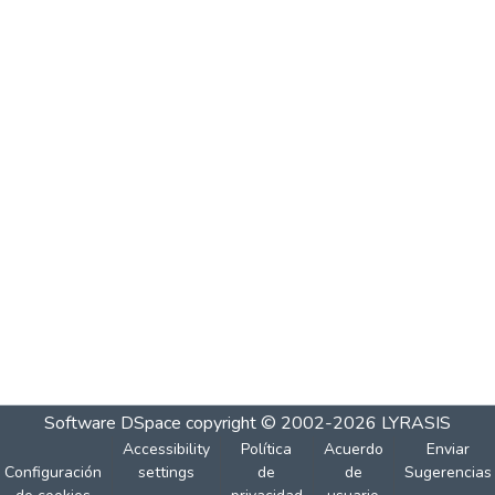
Software DSpace
copyright © 2002-2026
LYRASIS
Accessibility
Política
Acuerdo
Enviar
Configuración
settings
de
de
Sugerencias