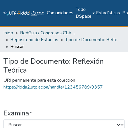
Todo
Comunidades
Estadísticas
Pol
DSpace
Inicio
RedGuia / Congresos CLABES
Repositorio de Estudios
Tipo de Documento: Reflexión Teórica
Buscar
Tipo de Documento: Reflexión
Teórica
URI permanente para esta colección
https://ridda2.utp.ac.pa/handle/123456789/9357
Examinar