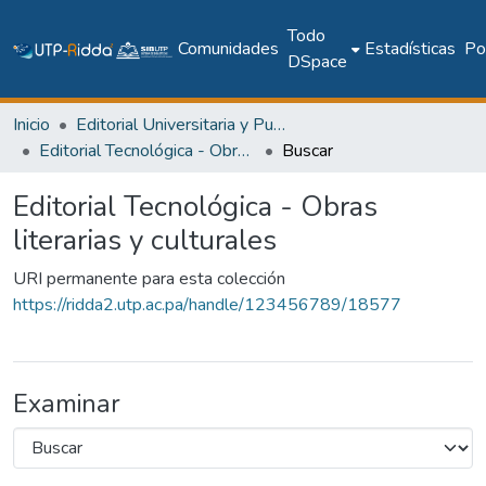
Todo
Comunidades
Estadísticas
Pol
DSpace
Inicio
Editorial Universitaria y Publicaciones Seriadas
Editorial Tecnológica - Obras literarias y culturales
Buscar
Editorial Tecnológica - Obras
literarias y culturales
URI permanente para esta colección
https://ridda2.utp.ac.pa/handle/123456789/18577
Examinar