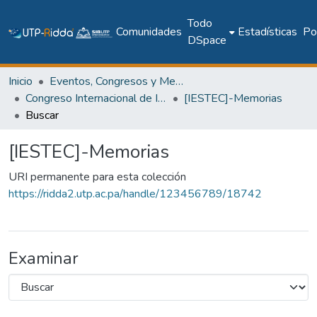
Todo
Comunidades
Estadísticas
Pol
DSpace
Inicio
Eventos, Congresos y Memorias Académicas
Congreso Internacional de Ingeniería, Ciencias y Tecnología
[IESTEC]-Memorias
Buscar
[IESTEC]-Memorias
URI permanente para esta colección
https://ridda2.utp.ac.pa/handle/123456789/18742
Examinar