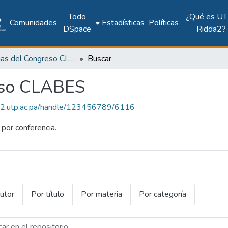
Todo
¿Qué es UT
Comunidades
Estadísticas
Políticas
DSpace
Ridda2?
Memorias del Congreso CLABES
Buscar
eso CLABES
dda2.utp.ac.pa/handle/123456789/6116
por conferencia.
utor
Por título
Por materia
Por categoría