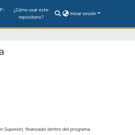
P-
¿Cómo usar este
Iniciar sesión
repositorio?
a
n Superior), financiado dentro del programa