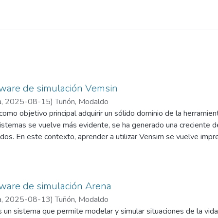
ftware de simulación Vemsin
a
,
2025-08-15
)
Tuñón, Modaldo
como objetivo principal adquirir un sólido dominio de la herramie
sistemas se vuelve más evidente, se ha generado una creciente 
dos. En este contexto, aprender a utilizar Vensim se vuelve impr
mportamientos que emergen en sistemas complejos. Mediante este
ensim y exploraremos cómo crear y simular Modelos básicos e in
 habilidad para abordar problemas y desafíos en el ámbito del Mod
 sistema se caracteriza por el número de elementos y las relacion
ftware de simulación Arena
te en todos los aspectos de la realidad, incluyendo los sistemas li
a
,
2025-08-13
)
Tuñón, Modaldo
ene efectos tanto a corto como a largo plazo, se dice que tiene u
 un sistema que permite modelar y simular situaciones de la vida