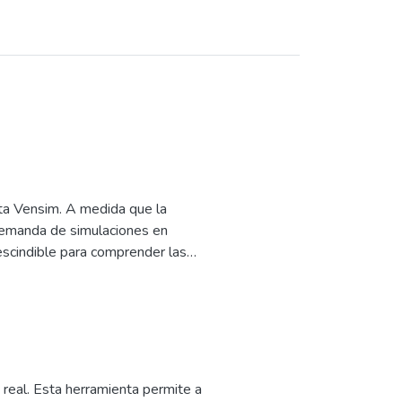
nta Vensim. A medida que la
demanda de simulaciones en
escindible para comprender las
 tutorial, nos adentraremos en el
termedios, proporcionando a los
elado y la simulación.
es entre ellos, y es una
ngüísticos, lógicos y teóricos.
na "complejidad dinámica", ya que
 real. Esta herramienta permite a