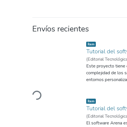
Envíos recientes
Item type:
,
Ítem
Tutorial del so
(
Editorial Tecnológic
Este proyecto tiene 
complejidad de los 
entornos personaliza
soluciones y los co
funcionamiento de V
Cargando...
usuarios una valiosa
Item type:
,
Ítem
La complejidad de un
Tutorial del so
característica presen
(
Editorial Tecnológic
Cuando una acción ti
El software Arena es