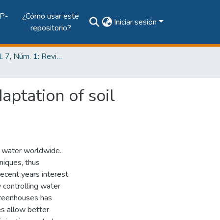
P-
¿Cómo usar este
Iniciar sesión
repositorio?
2021, Vol. 7, Núm. 1: Revista de Iniciación Científica
aptation of soil
of water worldwide.
hniques, thus
 recent years interest
 controlling water
 greenhouses has
es allow better