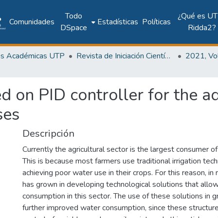
Todo
¿Qué es UT
Comunidades
Estadísticas
Políticas
DSpace
Ridda2?
as Académicas UTP
Revista de Iniciación Científica
d on PID controller for the ad
ses
Descripción
Currently the agricultural sector is the largest consumer 
This is because most farmers use traditional irrigation tec
achieving poor water use in their crops. For this reason, in
has grown in developing technological solutions that allow
consumption in this sector. The use of these solutions in
further improved water consumption, since these structur