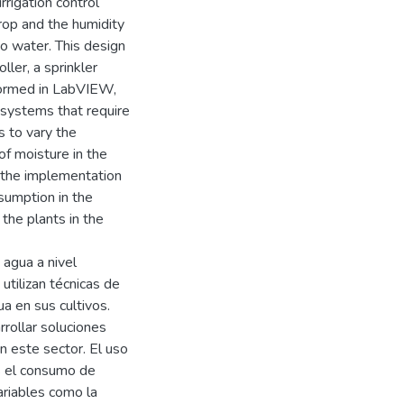
irrigation control
rop and the humidity
to water. This design
ller, a sprinkler
formed in LabVIEW,
f systems that require
s to vary the
of moisture in the
s, the implementation
nsumption in the
the plants in the
 agua a nivel
utilizan técnicas de
ua en sus cultivos.
rrollar soluciones
n este sector. El uso
s el consumo de
ariables como la