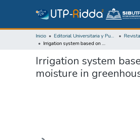
Inicio
Editorial Universitaria y Publicaciones Seriadas
Revist
Irrigation system based on PID controller for the adaptation of soil moisture in greenhouses
Irrigation system base
moisture in greenhou