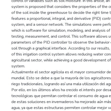
control of variables such as soil moisture. In this article, an 
system is proposed that considers the properties of the c
of the soil inside the greenhouse to decide the right time 
features a proportional, integral, and derivative (PID) contro
system, and a sensor network. The simulations were per
which is software for simulation, modeling, and analysis o
testing, measurement, and control. This software allows u
parameters of the PID controller to observe the behavior 
soil through a graphical interface. According to our result
of this irrigation control system allows reducing water co
agricultural sector, while achieving a good development of 
system.
Actualmente el sector agrícola es el mayor consumidor de
mundial. Esto se debe a que la mayoría de los agricultores 
riego tradicionales, logrando así una mala utilización del ag
Por ello, en los últimos años ha crecido el interés por desa
tecnológicas que permitan controlar el consumo de agua e
de estas soluciones en invernaderos ha mejorado aún má
agua, ya que estas estructuras permiten controlar mejor v