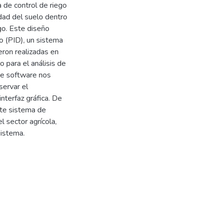
 de control de riego
dad del suelo dentro
go. Este diseño
vo (PID), un sistema
eron realizadas en
 para el análisis de
te software nos
servar el
terfaz gráfica. De
ste sistema de
l sector agrícola,
sistema.