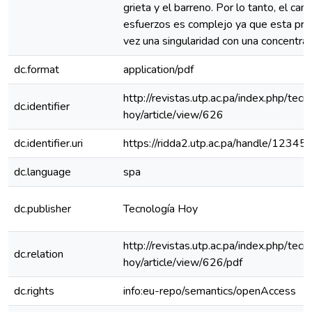
grieta y el barreno. Por lo tanto, el ca
esfuerzos es complejo ya que esta pre
vez una singularidad con una concentrac
dc.format
application/pdf
http://revistas.utp.ac.pa/index.php/tecn
dc.identifier
hoy/article/view/626
dc.identifier.uri
https://ridda2.utp.ac.pa/handle/1234
dc.language
spa
dc.publisher
Tecnología Hoy
http://revistas.utp.ac.pa/index.php/tecn
dc.relation
hoy/article/view/626/pdf
dc.rights
info:eu-repo/semantics/openAccess