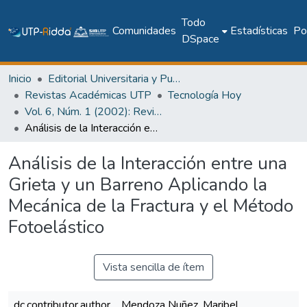
Todo
Comunidades
Estadísticas
Pol
DSpace
Inicio
Editorial Universitaria y Publicaciones Seriadas
Revistas Académicas UTP
Tecnología Hoy
Vol. 6, Núm. 1 (2002): Revista Tecnología Hoy
Análisis de la Interacción entre una Grieta y un Barreno Aplicando la Mecánica de la Fractura y el Método Fotoelástico
Análisis de la Interacción entre una
Grieta y un Barreno Aplicando la
Mecánica de la Fractura y el Método
Fotoelástico
Vista sencilla de ítem
dc.contributor.author
Mendoza Nuñez, Maribel