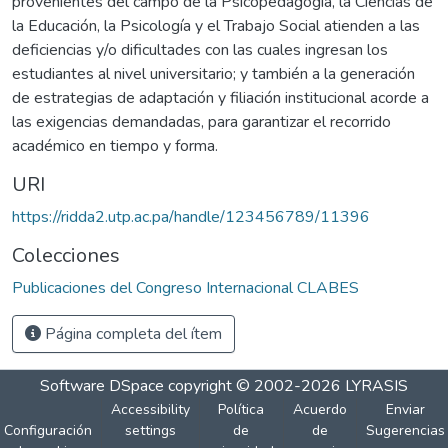
provenientes del campo de la Psicopedagogía, la Ciencias de
la Educación, la Psicología y el Trabajo Social atienden a las
deficiencias y/o dificultades con las cuales ingresan los
estudiantes al nivel universitario; y también a la generación
de estrategias de adaptación y filiación institucional acorde a
las exigencias demandadas, para garantizar el recorrido
académico en tiempo y forma.
URI
https://ridda2.utp.ac.pa/handle/123456789/11396
Colecciones
Publicaciones del Congreso Internacional CLABES
Página completa del ítem
Software DSpace
copyright © 2002-2026
LYRASIS
Accessibility
Política
Acuerdo
Enviar
Configuración
settings
de
de
Sugerencias