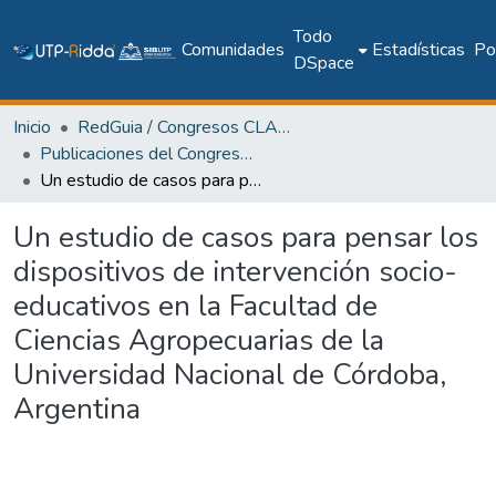
Todo
Comunidades
Estadísticas
Pol
DSpace
Inicio
RedGuia / Congresos CLABES
Publicaciones del Congreso Internacional CLABES
Un estudio de casos para pensar los dispositivos de intervención socio-educativos en la Facultad de Ciencias Agropecuarias de la Universidad Nacional de Córdoba, Argentina
Un estudio de casos para pensar los
dispositivos de intervención socio-
educativos en la Facultad de
Ciencias Agropecuarias de la
Universidad Nacional de Córdoba,
Argentina