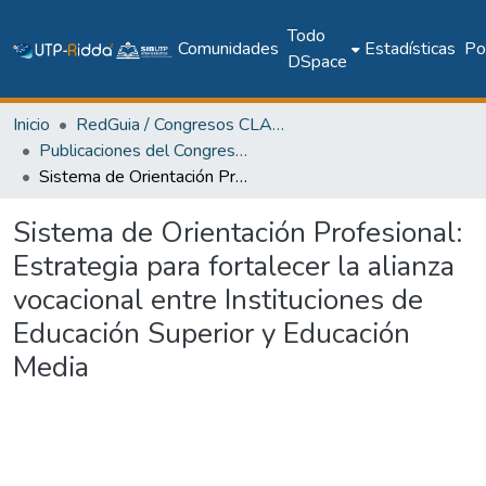
Todo
Comunidades
Estadísticas
Pol
DSpace
Inicio
RedGuia / Congresos CLABES
Publicaciones del Congreso Internacional CLABES
Sistema de Orientación Profesional: Estrategia para fortalecer la alianza vocacional entre Instituciones de Educación Superior y Educación Media
Sistema de Orientación Profesional:
Estrategia para fortalecer la alianza
vocacional entre Instituciones de
Educación Superior y Educación
Media