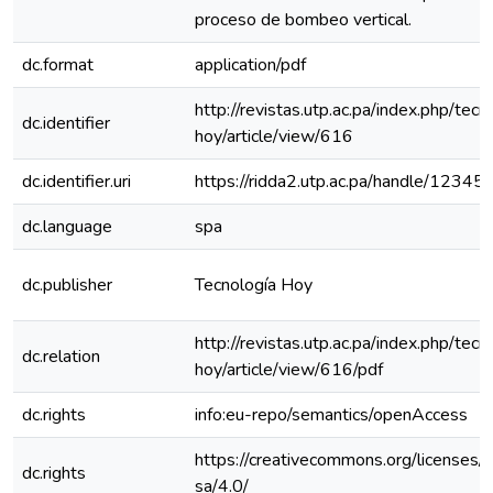
proceso de bombeo vertical.
dc.format
application/pdf
http://revistas.utp.ac.pa/index.php/tecn
dc.identifier
hoy/article/view/616
dc.identifier.uri
https://ridda2.utp.ac.pa/handle/1234
dc.language
spa
dc.publisher
Tecnología Hoy
http://revistas.utp.ac.pa/index.php/tecn
dc.relation
hoy/article/view/616/pdf
dc.rights
info:eu-repo/semantics/openAccess
https://creativecommons.org/licenses/
dc.rights
sa/4.0/