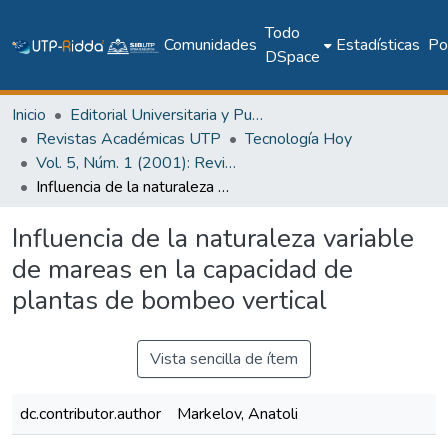
Todo
Comunidades
Estadísticas
Pol
DSpace
Inicio
Editorial Universitaria y Publicaciones Seriadas
Revistas Académicas UTP
Tecnología Hoy
Vol. 5, Núm. 1 (2001): Revista Tecnología Hoy
Influencia de la naturaleza variable de mareas en la capacidad de plantas de bombeo vertical
Influencia de la naturaleza variable
de mareas en la capacidad de
plantas de bombeo vertical
Vista sencilla de ítem
dc.contributor.author
Markelov, Anatoli