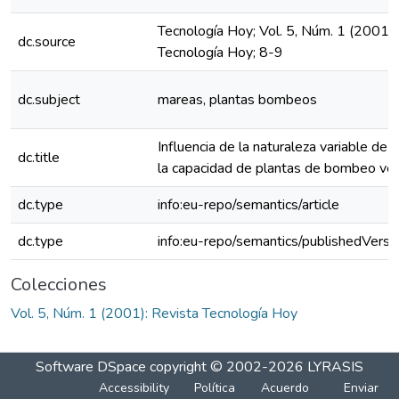
Tecnología Hoy; Vol. 5, Núm. 1 (2001):
dc.source
Tecnología Hoy; 8-9
dc.subject
mareas, plantas bombeos
Influencia de la naturaleza variable de
dc.title
la capacidad de plantas de bombeo vert
dc.type
info:eu-repo/semantics/article
dc.type
info:eu-repo/semantics/publishedVersi
Colecciones
Vol. 5, Núm. 1 (2001): Revista Tecnología Hoy
Software DSpace
copyright © 2002-2026
LYRASIS
Accessibility
Política
Acuerdo
Enviar