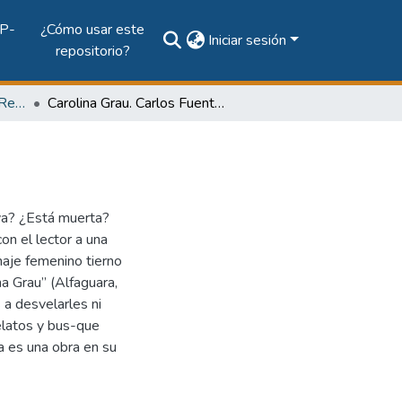
P-
¿Cómo usar este
Iniciar sesión
repositorio?
Vol. 71, Núm. 1 (2012): Revista Maga
Carolina Grau. Carlos Fuentes. Alfaguara, 2011
va? ¿Está muerta?
on el lector a una
naje femenino tierno
na Grau” (Alfaguara,
 a desvelarles ni
relatos y bus-que
a es una obra en su