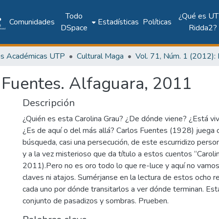
Todo
¿Qué es UT
Comunidades
Estadísticas
Políticas
DSpace
Ridda2?
as Académicas UTP
Cultural Maga
 Fuentes. Alfaguara, 2011
Descripción
¿Quién es esta Carolina Grau? ¿De dónde viene? ¿Está vi
¿Es de aquí o del más allá? Carlos Fuentes (1928) juega c
búsqueda, casi una persecución, de este escurridizo perso
y a la vez misterioso que da título a estos cuentos “Caroli
2011).Pero no es oro todo lo que re-luce y aquí no vamos
claves ni atajos. Sumérjanse en la lectura de estos ocho 
cada uno por dónde transitarlos a ver dónde terminan. Est
conjunto de pasadizos y sombras. Prueben.