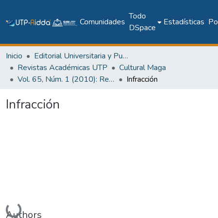
Todo
Comunidades
Estadísticas
Pol
DSpace
Inicio
Editorial Universitaria y Publicaciones Seriadas
Revistas Académicas UTP
Cultural Maga
Vol. 65, Núm. 1 (2010): Revista Maga
Infracción
Infracción
Cargando...
Authors