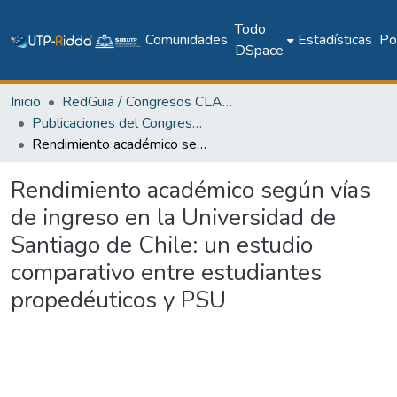
Todo
Comunidades
Estadísticas
Pol
DSpace
Inicio
RedGuia / Congresos CLABES
Publicaciones del Congreso Internacional CLABES
Rendimiento académico según vías de ingreso en la Universidad de Santiago de Chile: un estudio comparativo entre estudiantes propedéuticos y PSU
Rendimiento académico según vías
de ingreso en la Universidad de
Santiago de Chile: un estudio
comparativo entre estudiantes
propedéuticos y PSU