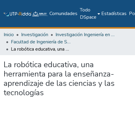
Todo
Comunidades
Estadísticas
Pol
DSpace
Inicio
Investigación
Investigación Ingeniería en computación e informática
Facultad de Ingeniería de Sistemas Computacionales
La robótica educativa, una herramienta para la enseñanza-aprendizaje de las ciencias y las tecnologías
La robótica educativa, una
herramienta para la enseñanza-
aprendizaje de las ciencias y las
tecnologías