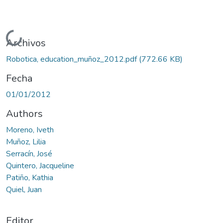
Cargando...
Archivos
Robotica, education_muñoz_2012.pdf
(772.66 KB)
Fecha
01/01/2012
Authors
Moreno, Iveth
Muñoz, Lilia
Serracín, José
Quintero, Jacqueline
Patiño, Kathia
Quiel, Juan
Editor