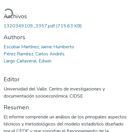
ando...
Archivos
1320349109_3357.pdf
(715.63 KB)
Authors
Escobar Martínez, Jaime Humberto
Pérez Ramírez, Carlos Andrés
Largo Cañaveral, Edwin
Editor
Universidad del Valle. Centro de investigaciones y
documentación socioeconómica, CIDSE
Resumen
El informe comprende un análisis de los principales aspectos
técnicos y metodológicos del modelo estadístico diseñado
por el CEDE y que soportan el funcionamiento de la