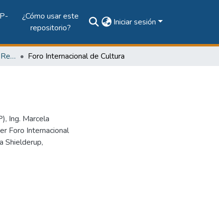
P-
¿Cómo usar este
Iniciar sesión
repositorio?
Vol. 21, Núm. 1 (2012): Revista EL TECNOLÓGICO
Foro Internacional de Cultura
), Ing. Marcela
er Foro Internacional
a Shielderup,