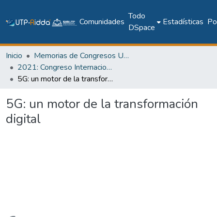
Todo
Comunidades
Estadísticas
Pol
DSpace
Inicio
Memorias de Congresos UTP
2021: Congreso Internacional en Inteligencia Ambiental, Ingeniería de Software y Salud Electrónica y Móvil – AmITIC 2021
5G: un motor de la transformación digital
5G: un motor de la transformación
digital