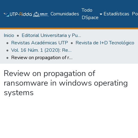
Todo
Comunidades
Estadísticas
Pol
DSpace
Inicio
Editorial Universitaria y Publicaciones Seriadas
Revistas Académicas UTP
Revista de I+D Tecnológico
Vol. 16 Núm. 1 (2020): Revista de I+D Tecnológico
Review on propagation of ransomware in windows operating systems
Review on propagation of
ransomware in windows operating
systems