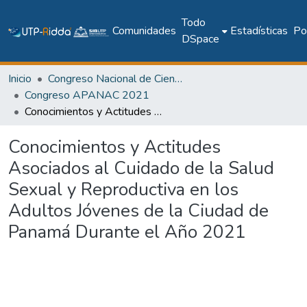
Todo
Comunidades
Estadísticas
Pol
DSpace
Inicio
Congreso Nacional de Ciencia y Tecnología – APANAC
Congreso APANAC 2021
Conocimientos y Actitudes Asociados al Cuidado de la Salud Sexual y Reproductiva en los Adultos Jóvenes de la Ciudad de Panamá Durante el Año 2021
Conocimientos y Actitudes
Asociados al Cuidado de la Salud
Sexual y Reproductiva en los
Adultos Jóvenes de la Ciudad de
Panamá Durante el Año 2021