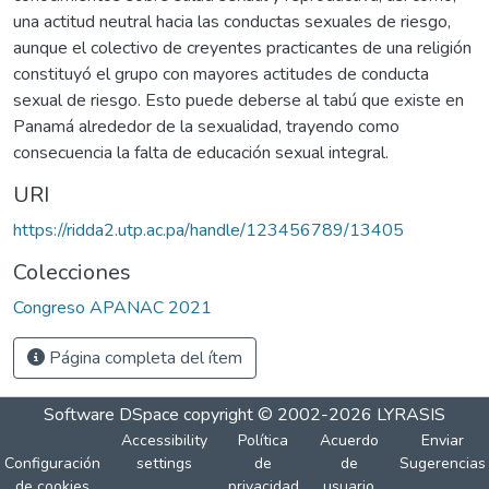
una actitud neutral hacia las conductas sexuales de riesgo,
aunque el colectivo de creyentes practicantes de una religión
constituyó el grupo con mayores actitudes de conducta
sexual de riesgo. Esto puede deberse al tabú que existe en
Panamá alrededor de la sexualidad, trayendo como
consecuencia la falta de educación sexual integral.
URI
https://ridda2.utp.ac.pa/handle/123456789/13405
Colecciones
Congreso APANAC 2021
Página completa del ítem
Software DSpace
copyright © 2002-2026
LYRASIS
Accessibility
Política
Acuerdo
Enviar
Configuración
settings
de
de
Sugerencias
de cookies
privacidad
usuario