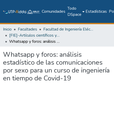
Todo
Comunidades
Estadísticas
Pol
DSpace
Inicio
Facultades
Facultad de Ingeniería Eléctrica
[FIE]-Artículos científicos y académicos
Whatsapp y foros: análisis estadístico de las comunicaciones por sexo para un curso de ingeniería en tiempo de Covid-19
Whatsapp y foros: análisis
estadístico de las comunicaciones
por sexo para un curso de ingeniería
en tiempo de Covid-19