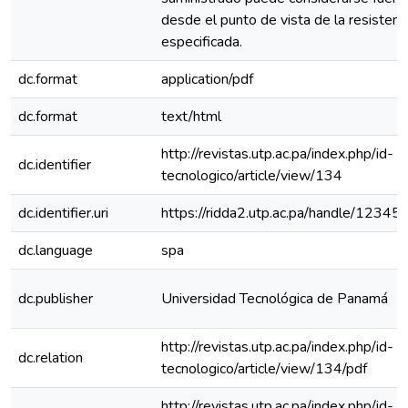
desde el punto de vista de la resistenc
especificada.
dc.format
application/pdf
dc.format
text/html
http://revistas.utp.ac.pa/index.php/id-
dc.identifier
tecnologico/article/view/134
dc.identifier.uri
https://ridda2.utp.ac.pa/handle/123
dc.language
spa
dc.publisher
Universidad Tecnológica de Panamá
http://revistas.utp.ac.pa/index.php/id-
dc.relation
tecnologico/article/view/134/pdf
http://revistas.utp.ac.pa/index.php/id-