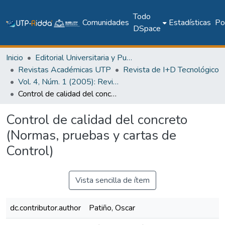
Todo
Comunidades
Estadísticas
Pol
DSpace
Inicio
Editorial Universitaria y Publicaciones Seriadas
Revistas Académicas UTP
Revista de I+D Tecnológico
Vol. 4, Núm. 1 (2005): Revista I+D Tecnológico
Control de calidad del concreto (Normas, pruebas y cartas de Control)
Control de calidad del concreto
(Normas, pruebas y cartas de
Control)
Vista sencilla de ítem
dc.contributor.author
Patiño, Oscar