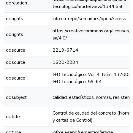
dc.relation
tecnologico/article/view/134/html
dc.rights
info:eu-repo/semantics/openAccess
https://creativecommons.org/licenses/
dc.rights
sa/4.0/
dc.source
2219-6714
dc.source
1680-8894
I+D Tecnológico; Vol. 4, Núm. 1 (2005)
dc.source
I+D Tecnológico; 59-64
dc.subject
calidad, estadísticos, normas, resistenci
Control de calidad del concreto (Norma
dc.title
y cartas de Control)
dc.type
info:eu-repo/semantics/article