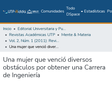
Todo
Comunidades
Estadísticas
Pol
DSpace
Inicio
Editorial Universitaria y Publicaciones Seriadas
Revistas Académicas UTP
Mente & Materia
Vol. 2, Núm. 1 (2011): Revista Mente & Materia
Una mujer que venció diversos obstáculos por obtener una Carrera de Ingeniería
Una mujer que venció diversos
obstáculos por obtener una Carrera
de Ingeniería