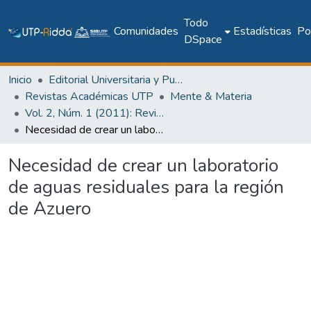
Todo
Comunidades
Estadísticas
Pol
DSpace
Inicio
Editorial Universitaria y Publicaciones Seriadas
Revistas Académicas UTP
Mente & Materia
Vol. 2, Núm. 1 (2011): Revista Mente & Materia
Necesidad de crear un laboratorio de aguas residuales para la región de Azuero
Necesidad de crear un laboratorio
de aguas residuales para la región
de Azuero