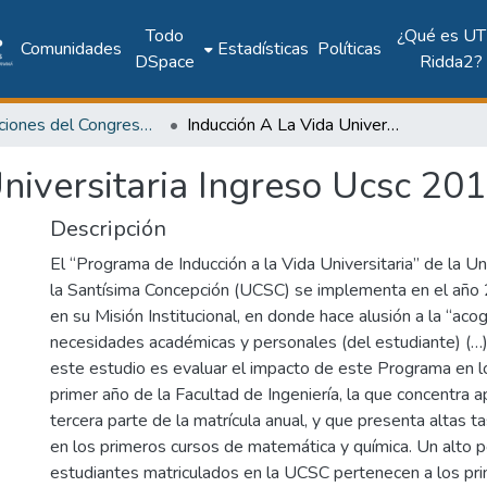
Todo
¿Qué es UT
Comunidades
Estadísticas
Políticas
DSpace
Ridda2?
Publicaciones del Congreso Internacional CLABES
Inducción A La Vida Universitaria Ingreso Ucsc 2015
niversitaria Ingreso Ucsc 20
Descripción
El “Programa de Inducción a la Vida Universitaria” de la Un
la Santísima Concepción (UCSC) se implementa en el año
en su Misión Institucional, en donde hace alusión a la “aco
necesidades académicas y personales (del estudiante) (…)
este estudio es evaluar el impacto de este Programa en l
primer año de la Facultad de Ingeniería, la que concentra
tercera parte de la matrícula anual, y que presenta altas 
en los primeros cursos de matemática y química. Un alto p
estudiantes matriculados en la UCSC pertenecen a los prim