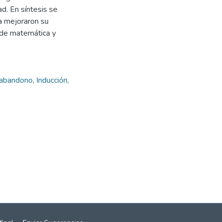
ad. En síntesis se
a mejoraron su
 de matemática y
l abandono
,
Inducción,