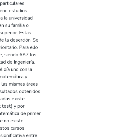
particulares
iene estudios
a la universidad.
n su familia o
superior. Estas
de la deserción. Se
oritario. Para ello
le, siendo 687 los
ad de Ingeniería.
l día uno con la
 matemática y
en las mismas áreas
esultados obtenidos
uadas existe
t test) y por
matemática de primer
e no existe
estos cursos
significativa entre