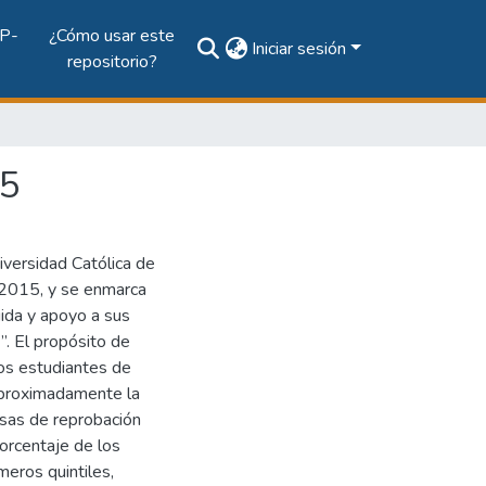
P-
¿Cómo usar este
Iniciar sesión
repositorio?
15
iversidad Católica de
 2015, y se enmarca
gida y apoyo a sus
”. El propósito de
os estudiantes de
 aproximadamente la
tasas de reprobación
orcentaje de los
eros quintiles,