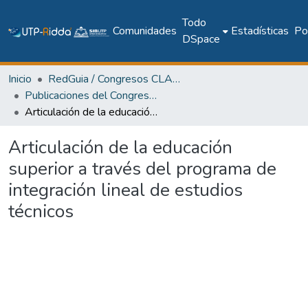
Todo
Comunidades
Estadísticas
Pol
DSpace
Inicio
RedGuia / Congresos CLABES
Publicaciones del Congreso Internacional CLABES
Articulación de la educación superior a través del programa de integración lineal de estudios técnicos
Articulación de la educación
superior a través del programa de
integración lineal de estudios
técnicos