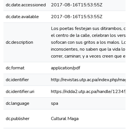
dc.date.accessioned
2017-08-16T15:53:55Z
dc.date.available
2017-08-16T15:53:55Z
Los poetas festejan sus ditirambos, c
el centro de la calle, celebran los vers
dc.description
sofocan con sus gritos a los malos. Lo
inconscientes, no saben que la vida los
correr, caminan; y a veces creen que el 
dc.format
application/pdf
dc.identifier
http://revistas.utp.ac.pa/index.php/mag
dc.identifier.uri
https://ridda2.utp.ac.pa/handle/123
dc.language
spa
dc.publisher
Cultural Maga