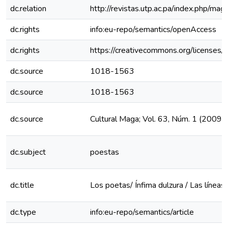
dc.relation
http://revistas.utp.ac.pa/index.php/ma
dc.rights
info:eu-repo/semantics/openAccess
dc.rights
https://creativecommons.org/licenses/
dc.source
1018-1563
dc.source
1018-1563
dc.source
Cultural Maga; Vol. 63, Núm. 1 (2009)
dc.subject
poestas
dc.title
Los poetas/ Ínfima dulzura / Las línea
dc.type
info:eu-repo/semantics/article