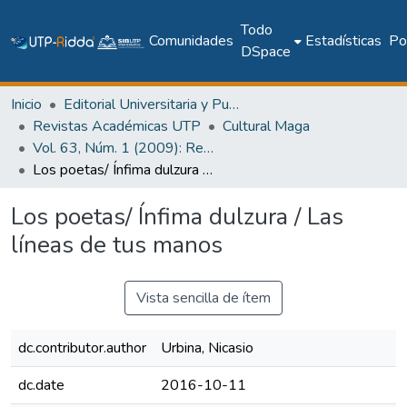
Todo
Comunidades
Estadísticas
Pol
DSpace
Inicio
Editorial Universitaria y Publicaciones Seriadas
Revistas Académicas UTP
Cultural Maga
Vol. 63, Núm. 1 (2009): Revista Maga
Los poetas/ Ínfima dulzura / Las líneas de tus manos
Los poetas/ Ínfima dulzura / Las
líneas de tus manos
Vista sencilla de ítem
dc.contributor.author
Urbina, Nicasio
dc.date
2016-10-11