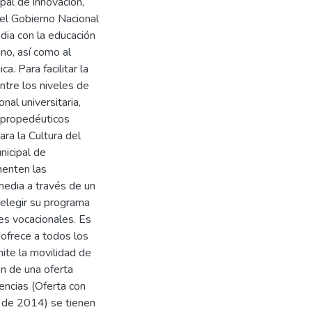
pal de innovación,
 el Gobierno Nacional
edia con la educación
ano, así como al
a. Para facilitar la
ntre los niveles de
nal universitaria,
 propedéuticos
ra la Cultura del
nicipal de
menten las
media a través de un
elegir su programa
es vocacionales. Es
 ofrece a todos los
mite la movilidad de
n de una oferta
encias (Oferta con
o de 2014) se tienen