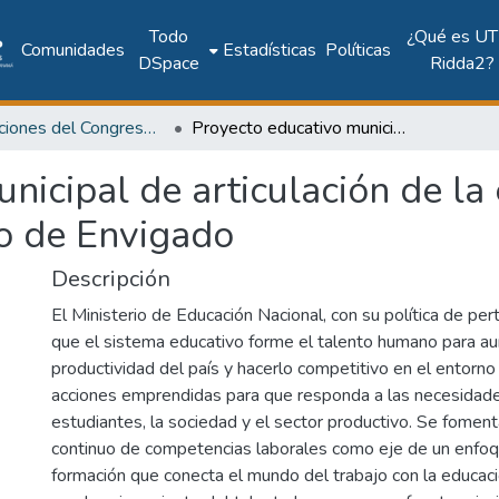
Todo
¿Qué es UT
Comunidades
Estadísticas
Políticas
DSpace
Ridda2?
Publicaciones del Congreso Internacional CLABES
Proyecto educativo municipal de articulación de la educación media técnica en el municipio de Envigado
nicipal de articulación de l
io de Envigado
Descripción
El Ministerio de Educación Nacional, con su política de pert
que el sistema educativo forme el talento humano para au
productividad del país y hacerlo competitivo en el entorno 
acciones emprendidas para que responda a las necesidade
estudiantes, la sociedad y el sector productivo. Se foment
continuo de competencias laborales como eje de un enfoq
formación que conecta el mundo del trabajo con la educaci