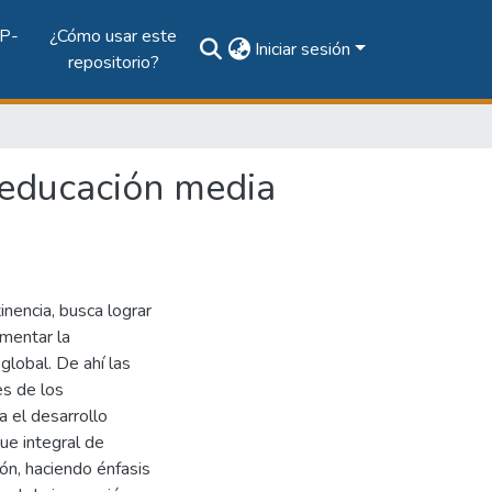
P-
¿Cómo usar este
Iniciar sesión
repositorio?
a educación media
inencia, busca lograr
mentar la
global. De ahí las
s de los
a el desarrollo
ue integral de
ón, haciendo énfasis