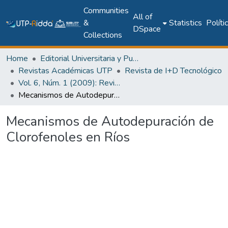
Communities
All of
&
Statistics
Políti
DSpace
Collections
Home
Editorial Universitaria y Publicaciones Seriadas
Revistas Académicas UTP
Revista de I+D Tecnológico
Vol. 6, Núm. 1 (2009): Revista I+D Tecnológico
Mecanismos de Autodepuración de Clorofenoles en Ríos
Mecanismos de Autodepuración de
Clorofenoles en Ríos