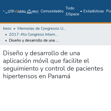
Todo
Comunidades
Estadísticas
Pol
DSpace
Inicio
Memorias de Congresos UTP
2017: 4to Congreso Internacional AmITIC 2017, Aplicando nuevas tecnologías
Diseño y desarrollo de una aplicación móvil que facilite el seguimiento y control de pacientes hipertensos en Panamá
Diseño y desarrollo de una
aplicación móvil que facilite el
seguimiento y control de pacientes
hipertensos en Panamá