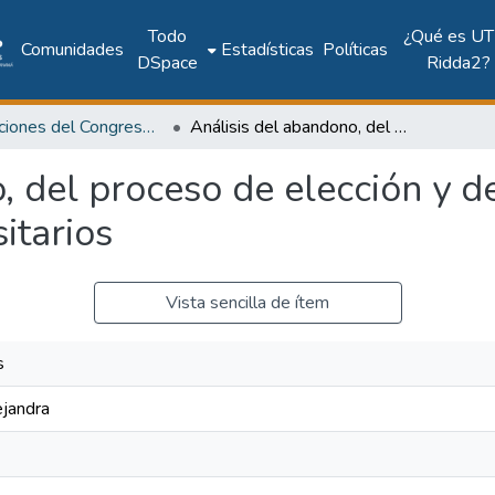
Todo
¿Qué es UT
Comunidades
Estadísticas
Políticas
DSpace
Ridda2?
Publicaciones del Congreso Internacional CLABES
Análisis del abandono, del proceso de elección y del cambio de carrera en estudiantes universitarios
, del proceso de elección y d
itarios
Vista sencilla de ítem
s
ejandra