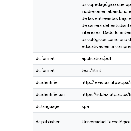
psicopedagógico que ope
incidieron en abandono e
de las entrevistas bajo 
de carrera del estudiant
intereses. Dado lo anter
psicológicos como uno d
educativas en la compren
dc.format
application/pdf
dc.format
text/html
dc.identifier
http://revistas.utp.ac.p
dc.identifier.uri
https://ridda2.utp.ac.
dc.language
spa
dc.publisher
Universidad Tecnológic