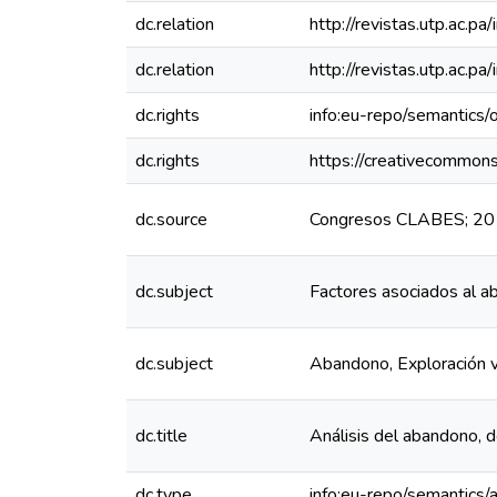
dc.relation
http://revistas.utp.ac.p
dc.relation
http://revistas.utp.ac.p
dc.rights
info:eu-repo/semantics
dc.rights
https://creativecommons
dc.source
Congresos CLABES; 201
dc.subject
Factores asociados al a
dc.subject
Abandono, Exploración v
dc.title
Análisis del abandono, d
dc.type
info:eu-repo/semantics/a