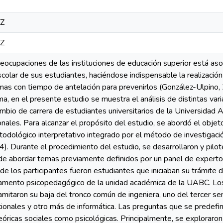
5Z
5Z
reocupaciones de las instituciones de educación superior está as
olar de sus estudiantes, haciéndose indispensable la realización
emas con tiempo de antelación para prevenirlos (González-Ulpino,
, en el presente estudio se muestra el análisis de distintas var
ambio de carrera de estudiantes universitarios de la Universidad
ionales. Para alcanzar el propósito del estudio, se abordó el obje
todológico interpretativo integrado por el método de investigac
. Durante el procedimiento del estudio, se desarrollaron y pilo
 de abordar temas previamente definidos por un panel de experto
e los participantes fueron estudiantes que iniciaban su trámite 
amento psicopedagógico de la unidad académica de la UABC. Los 
tramitaron su baja del tronco común de ingeniera, uno del tercer 
ionales y otro más de informática. Las preguntas que se predefin
eóricas sociales como psicológicas. Principalmente, se explorar