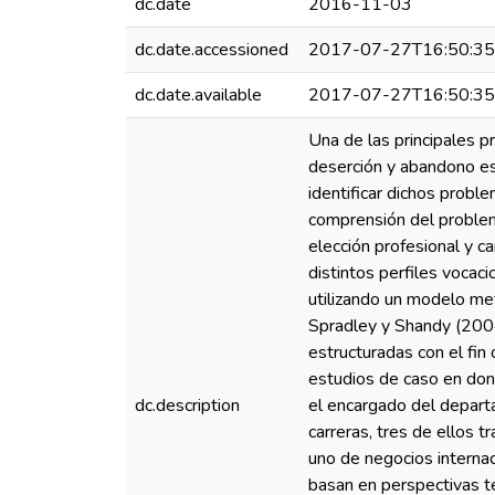
dc.date
2016-11-03
dc.date.accessioned
2017-07-27T16:50:3
dc.date.available
2017-07-27T16:50:3
Una de las principales p
deserción y abandono esc
identificar dichos probl
comprensión del problema
elección profesional y c
distintos perfiles vocac
utilizando un modelo me
Spradley y Shandy (2004)
estructuradas con el fin
estudios de caso en dond
dc.description
el encargado del depart
carreras, tres de ellos 
uno de negocios internac
basan en perspectivas t