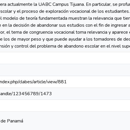
ra actualmente la UABC Campus Tijuana. En particular, se profun
scolar y el proceso de exploración vocacional de los estudiantes
el modelo de teoría fundamentada muestran la relevancia que tien
e en la decisión de abandonar sus estudios con el fin de ingresar a
ior, el tema de congruencia vocacional toma relevancia y aparece
e los de mayor peso y que puede ayudar a los tomadores de deci
sión y control del problema de abandono escolar en el nivel supe
a/index.php/clabes/article/view/881
pa/handle/123456789/1473
a de Panamá