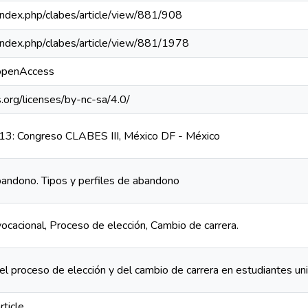
a/index.php/clabes/article/view/881/908
a/index.php/clabes/article/view/881/1978
/openAccess
.org/licenses/by-nc-sa/4.0/
3: Congreso CLABES III, México DF - México
bandono. Tipos y perfiles de abandono
ocacional, Proceso de elección, Cambio de carrera.
el proceso de elección y del cambio de carrera en estudiantes uni
rticle